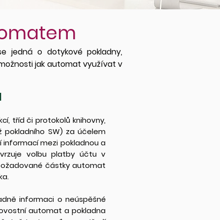
utomatem
e jedná o dotykové pokladny,
 možnosti jak automat využívat v
I
í, tříd či protokolů knihovny,
než pokladního SW) za účelem
í informací mezi pokladnou a
rzuje volbu platby účtu v
í požadované částky automat
ka.
adně informaci o neúspěšné
tovostní automat a pokladna