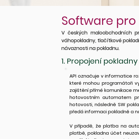
Software pro
V českých maloobchodních pr
váhopokladny, tlačítkové poklad
návaznosti na pokladnu.
1. Propojení poklad
API označuje v informatice roz
které mohou programátoři vyu
zajištění přímé komunikace m
hotovostním automatem prob
hotovosti, následně SW pokl
předá informaci pokladně a n
V případě, že platba na au
platbě, pokladna účet neuzav