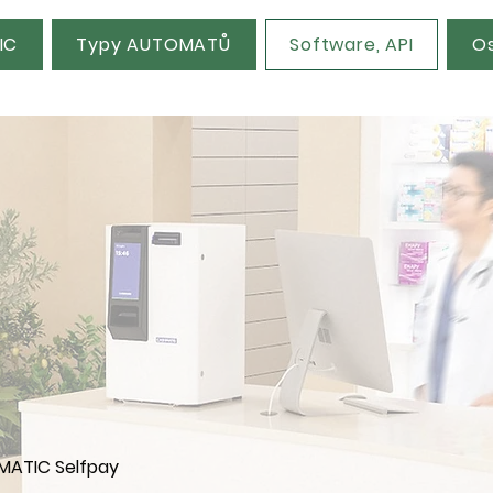
IC
Typy AUTOMATŮ
Software, API
Os
MATIC Selfpay