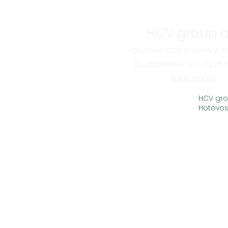
HCV group a.
Chodská 1203, Rožnov p. R.
IČ: 25395009, DIČ: CZ25
www.hcv.cz
HCV gro
Hotovos