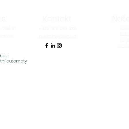
s.
Kontakt
Naše
Pokl
, 756 61
+420 605 253 486
Rekl
395009
pokladny@hcv.cz
Digi
Infor
up |
tní automaty