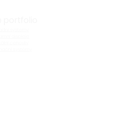
 portfolio
adní systémy
amní displeje
tální cenovky
mační systémy