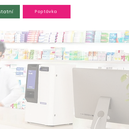
tatní
Poptávka