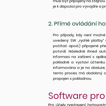
musí být připojeny na stejnou
je k dispozici pro vývojáře a
2.
Přímé ovládání h
Pro případy, kdy není možné
uvedený SW „rychlé platby“ 
počítač apod.) připojené př
potvrdí. Následně ihned au
informaci na zařízení s aplik
pokladně a vystaví účtenku
informována a je na obsluze, 
tento proces má obdobný cha
propojen s pokladnou.
Software pro
Pro účely nastavení hotovostn