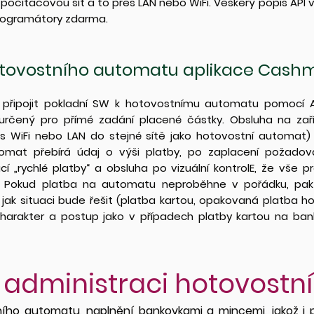
 počítačovou síť a to přes LAN nebo WiFi. Veškerý popis API
 programátory zdarma.
otovostního automatu aplikace Cash
 připojit pokladní SW k hotovostnímu automatu pomocí API
určený pro přímé zadání placené částky. Obsluha na zaříz
es WiFi nebo LAN do stejné sítě jako hotovostní automat
tomat přebírá údaj o výši platby, po zaplacení požad
ací „rychlé platby“ a obsluha po vizuální kontrolE, že vše
. Pokud platba na automatu neproběhne v pořádku, pak
jak situaci bude řešit (platba kartou, opakovaná platba ho
rakter a postup jako v případech platby kartou na bank
 administraci hotovost
ího automatu, naplnění bankovkami a mincemi, jakož i 