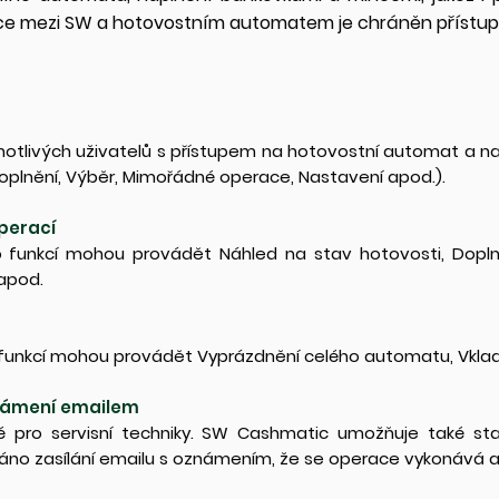
ace mezi SW a hotovostním automatem je chráněn přístu
notlivých uživatelů s přístupem na hotovostní automat a n
Doplnění, Výběr, Mimořádné operace, Nastavení apod.).
perací
o funkcí mohou provádět Náhled na stav hotovosti, Dopln
apod.
 funkcí mohou provádět Vyprázdnění celého automatu, Vklad 
námení emailem
é pro servisní techniky. SW Cashmatic umožňuje také sta
no zasílání emailu s oznámením, že se operace vykonává a 