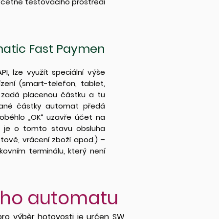
 včetně testovacího prostředí
matic Fast Paymen
, lze využít speciální výše
ení (smart-telefon, tablet,
) zadá placenou částku a tu
ované částky automat předá
 proběhlo „OK“ uzavře účet na
 je o tomto stavu obsluha
tově, vrácení zboží apod.) –
ovním terminálu, který není
ního automatu
pro výběr hotovosti je určen SW