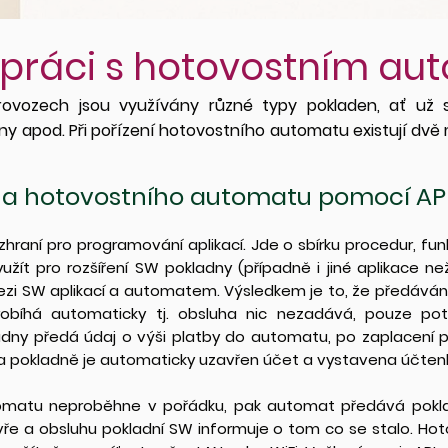
 práci s hotovostním a
ovozech jsou využívány různé typy pokladen, ať už s
ny apod. Při pořízení hotovostního automatu existují dvě
ny a hotovostního automatu pomocí AP
hraní pro programování aplikací. Jde o sbírku procedur, funkc
žít pro rozšíření SW pokladny (případně i jiné aplikace 
ezi SW aplikací a automatem. Výsledkem je to, že předáván
íhá automaticky tj. obsluha nic nezadává, pouze potv
adny předá údaj o výši platby do automatu, po zaplacen
a pokladně je automaticky uzavřen účet a vystavena účten
tomatu neproběhne v pořádku, pak automat předává pokl
ře a obsluhu pokladní SW informuje o tom co se stalo. Ho